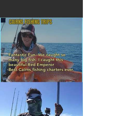
CAIRNS FISHING TRIPS
Fantastic Fun. We caught so
many big fish. I caught this
beautiful Red Emperor
Best Cairns fishing charters ever.