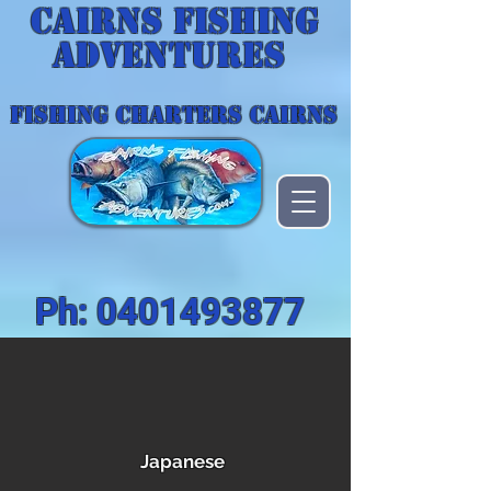
Cairns Fishing
Adventures
FISHING CHARTERS CAIRNS
Ph:
0401493877
Japanese